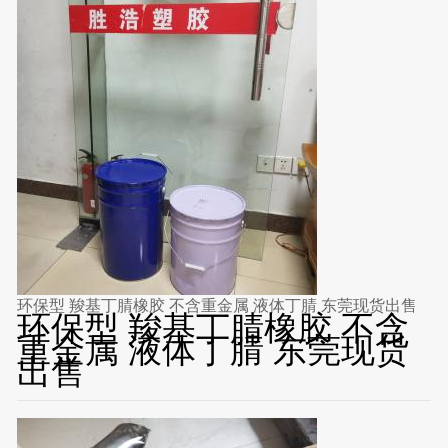
环保型 羧基丁腈橡胶 不含重金属 液体丁腈 东莞现货出售
环保型 羧基丁腈橡胶 不含
重金属 液体丁腈 东莞现货
出售