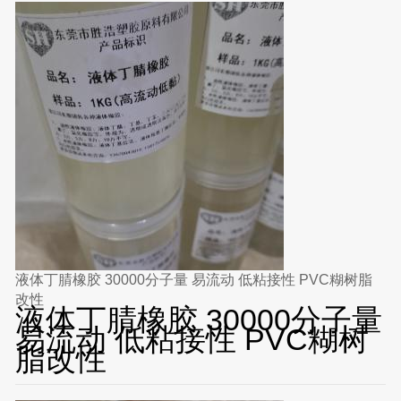
液体丁腈橡胶 30000分子量 易流动 低粘接性 PVC糊树脂
改性
液体丁腈橡胶 30000分子量
易流动 低粘接性 PVC糊树
脂改性