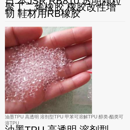
日 本JSR RB810 透明颗粒
聚丁二烯橡胶 橡胶改性增
韧 鞋材用RB橡胶
油墨TPU 高透明 溶剂型TPU 甲苯可溶解TPU 醇类-酯类可
溶TPU
油墨TPU 高透明 溶剂型