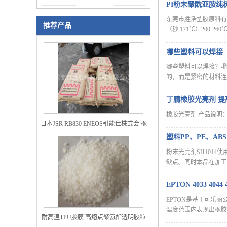
PI粉末聚酰亚胺纯
东莞市胜浩塑胶原料有限
推荐产品
（秒.171℃）200
哪些塑料可以焊接
哪些塑料可以焊接？-
的，而是紧密的材料连
丁腈橡胶光亮剂 提
橡胶光亮剂 产品说明：
日本JSR RB830 ENEOS引能仕株式会 橡
塑料PP、PE、AB
胶鞋材改性专用 雾面鞋底橡胶
粉末光亮剂SH101
缺点。同时本品在加工
EPTON 4033 
EPTON是基于可乐
温度范围内表现出橡胶的特征
耐高温TPU胶膜 高熔点聚氨酯透明胶粒