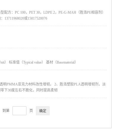
 100，PET 30，LDPE 2，PE-G-MAH（胜浩PE相容剂）
1968020或15817520076
） 标准值（Typical value） 基材（Basematerial）
对透明PMMA亚克力材料改性增韧。 2、胜浩塑胶PLA透明增韧剂，淡
到零下30度左右不脆化，同时提高柔韧
页，到第
页