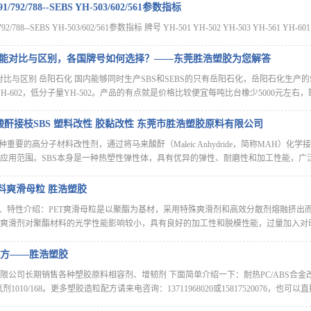
/792/788--SEBS YH-503/602/561参数指标
/788--SEBS YH-503/602/561参数指标 牌号 YH-501 YH-502 YH-503 YH-561 YH-601
品性能对比与区别，各国牌号如何选择？——东莞胜浩塑胶为您解答
对比与区别 岳阳石化 国内能够同时生产SBS和SEBS的只有岳阳石化，岳阳石化生产
量YH-602，低分子量YH-502。产品的有点就是价格比较便宜每吨比台橡少5000元左
马来酸酐接枝SBS 塑料改性 胶黏改性 东莞市胜浩塑胶原料有限公司
种重要的高分子材料改性剂，通过将马来酸酐（Maleic Anhydride，简称MAH）化
应用范围。SBS本身是一种热塑性弹性体，具有优异的弹性、耐磨性和加工性能，广
材料爽滑母粒 胜浩塑胶
14 一、特性介绍：PET爽滑母粒是以聚酯为基材，采用特殊爽滑剂和高效分散剂熔融
爽滑剂对聚酯材料的光学性能影响较小，具有良好的加工性和脱模性能，过量加入对
热配方——胜浩塑胶
公司长期销售各种塑胶原料相容剂、增韧剂 下面简单介绍一下：耐热PC/ABS合金改性配方，
抗氧剂1010/168。更多塑胶造粒配方请来电咨询：13711968020或15817520076，也可