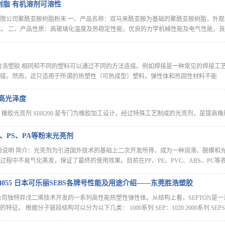
树脂 有机溶剂可溶性
公司聚酰亚胺树脂粉末 一、产品名称：双马来酰亚胺为基础的聚酰亚胺树脂，外观：黄色微
-260℃。 二、产品性质：高玻璃化温度及热稳定性能，优良的力学机械性能及电气性能，
胜浩塑胶 相同和不同的塑料可以通过不同的方法连接。例如焊接是一种常见的焊接工
接。然而，这只适用于所谓的热塑性（可热成型）塑料。弹性体和热固性材料不能
高光泽度
橡胶光亮剂 SH8200 是专门为橡胶加工设计，经过特殊工艺制成的光亮剂，是提高橡
S、PS、PA等粉末光亮剂
4使用说明 简介：光亮剂为引进国外技术的基础上二次开发所得，成为一种润滑、脱模
过程中不易气化蒸发，保证了最终的使用效果。目前在PP、PE、PVC、ABS、PC
4044 4055 日本可乐丽SEBS各牌号性能及用途介绍——东莞胜浩塑胶
丽公司独特异戊二烯技术开发的一系列高性能热塑性弹性体。从结构上看，SEPTON
。 根据分子链段结构可以分为以下几类： 1000系列 SEP：1020 2000系列 SEPS ：200