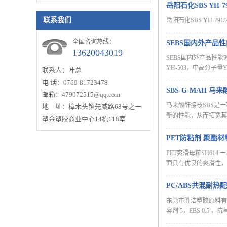
硬度86A
岳阳石化SBS YH-791
联系我们
岳阳石化SBS YH-791/792
全国咨询热线：
SEBS国内外产
13620043019
SEBS国内外产品性能
YH-503，中高分子
联系人：叶总
电 话：0769-81723478
SBS-G-MAH 
邮箱：479072515@qq.com
马来酸酐接枝SBS是一
地 址：樟木头镇先威路68号之一
新的性能，从而拓宽其
塑金塑胶商业中心14栋118室
PET防粘剂 聚酯
PET爽滑母粒SH6
面具有优良的爽滑性，
PC/ABS共混耐
东莞市胜浩塑胶原料有限
容剂 5，EBS 0.5 ，