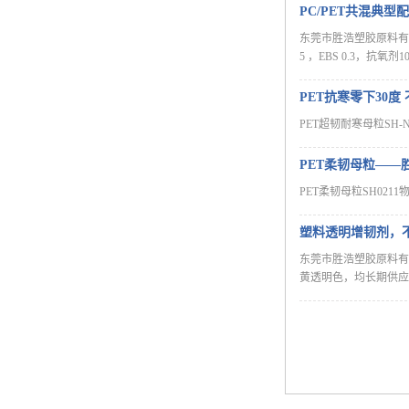
PC/PET共混典
东莞市胜浩塑胶原料有限公
5 ，EBS 0.3，抗氧
PET抗寒零下30
PET超韧耐寒母粒SH-
PET柔韧母粒——
PET柔韧母粒SH0211物性及
塑料透明增韧剂，
东莞市胜浩塑胶原料有限
黄透明色，均长期供应