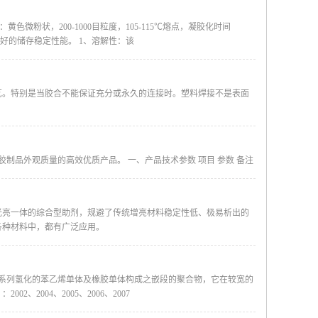
粉状，200-1000目粒度，105-115℃熔点，凝胶化时间
良好的储存稳定性能。 1、溶解性：该
艺。特别是当胶合不能保证充分或永久的连接时。塑料焊接不是表面
胶制品外观质量的高效优质产品。 一、产品技术参数 项目 参数 备注
和光亮一体的综合型助剂，规避了传统增亮材料稳定性低、极易析出的
等各种材料中，都有广泛应用。
是一系列氢化的苯乙烯单体及橡胶单体构成之嵌段的聚合物，它在较宽的
2、2004、2005、2006、2007