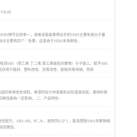
 YH-60
的SEBS牌号比较单一，或者说是能拿得出手的SEBS主要有高分子量
右，缺点主要有四个：色黄，这是由于SEBS本身颜色，
学接枝到SBS（苯乙烯-丁二烯-苯乙烯嵌段共聚物）分子链上，赋予SBS
泛应用于鞋材、塑料改性、沥青改性、胶粘剂等领域。然而
挤出而成的爽滑改性母粒。爽滑剂在片材表面析出形成滑动层，使材料表
印刷性能有一定影响。 二、产品特性：
ABS 100，PC 20 ，耐热剂LCP 5 ，胜浩塑胶SMA共聚物相
以直接加微信。