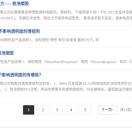
型配方——胜浩塑胶
司长期销售各种塑胶原料相容剂、增韧剂。 下面简单介绍一下PC/PET合金共混典型配方：PC
剂1010/168 0.3。改善抗冲击性、耐应力开裂性和成型性。 更多技术配方信息，请来电咨询：1371
度 不影响透明度的增韧剂
N06物性及产品说明 1、母粒物性 物性 单位 标准值 基材 PETG 添
胜浩塑胶
产品说明 1、母粒物性（MasterbatchProperties） 物性（Physicalproperty） 单位（Unit
不影响透明度的有哪些？
公司销售的透明增韧剂目前有： 1、MBS 日本钏渊 M-210壳核结构抗冲改性剂针
。 3、胜浩塑胶PET注塑、挤出吹塑等专用透明增韧剂，均长期供应。最低耐温可做
1
2
3
4
5
下一页>
共12