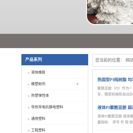
产品系列
您当前的位置：
网
液体橡胶
热固型PI纯树脂 
+
橡塑助剂
聚酰亚胺（PI）作为
车、精密机械和自动办
热塑弹性体
导热导电抗静电塑料
液体PI聚酰亚胺 
液体PI聚酰亚胺 液
通用塑料
量指标： 序号 外 观
工程塑料