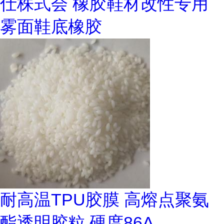
仕株式会 橡胶鞋材改性专用
雾面鞋底橡胶
耐高温TPU胶膜 高熔点聚氨
酯透明胶粒 硬度86A