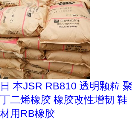
日 本JSR RB810 透明颗粒 聚
丁二烯橡胶 橡胶改性增韧 鞋
材用RB橡胶