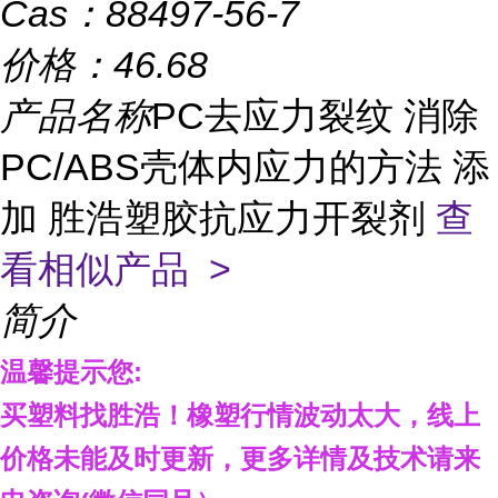
Cas：
88497-56-7
价格：
46.68
产品名称
PC去应力裂纹 消除
PC/ABS壳体内应力的方法 添
加 胜浩塑胶抗应力开裂剂
查
看相似产品 >
简介
温馨提示您
:
买塑料找胜浩
！
橡塑行情波动太大，线上
价格
未能及时更新，
更多详情
及技术
请来