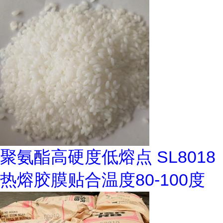
聚氨酯高硬度低熔点 SL8018
热熔胶膜贴合温度80-100度