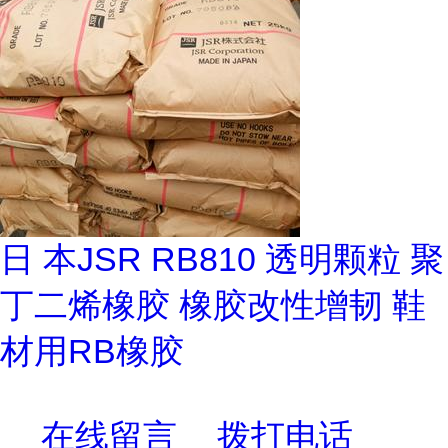
日 本JSR RB810 透明颗粒 聚
丁二烯橡胶 橡胶改性增韧 鞋
材用RB橡胶
在线留言
拨打电话