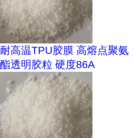
耐高温TPU胶膜 高熔点聚氨
酯透明胶粒 硬度86A