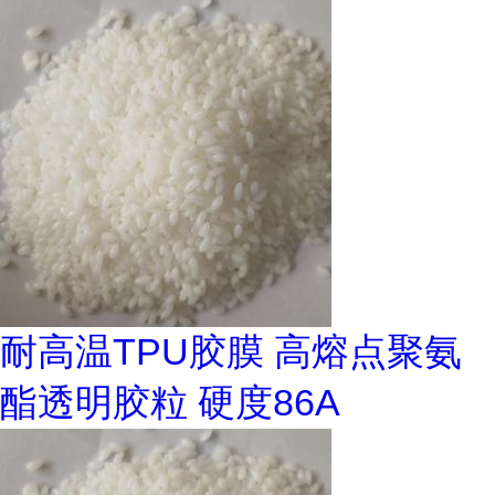
耐高温TPU胶膜 高熔点聚氨
酯透明胶粒 硬度86A