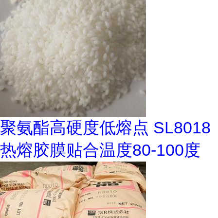
聚氨酯高硬度低熔点 SL8018
热熔胶膜贴合温度80-100度