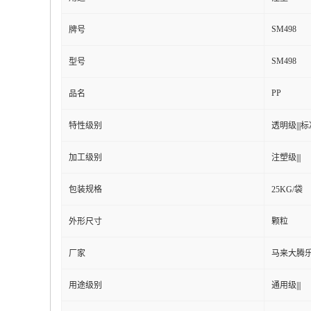
SM498
牌号
SM498
型号
PP
品名
特性级别
透明级|||标准
加工级别
注塑级|||
包装规格
25KG/袋
外形尺寸
颗粒
厂家
马来大腾
用途级别
通用级|||