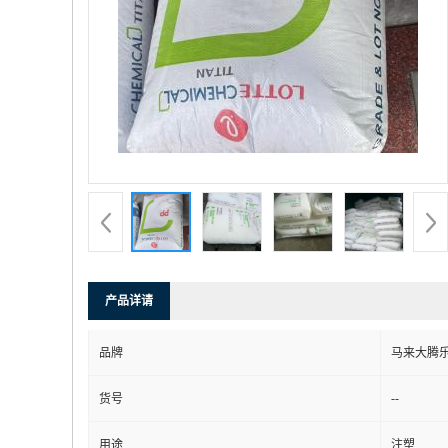
产品详请
品牌
马来大腾
--
货号
用途
注塑