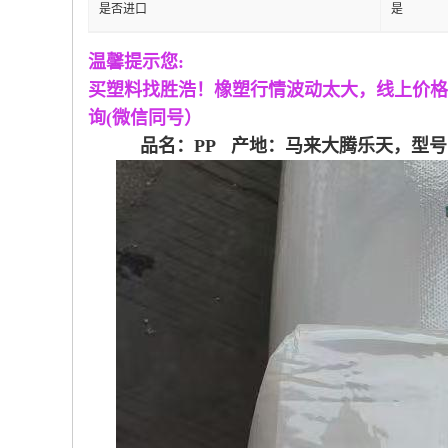
是否进口
是
温馨提示您
:
买塑料找胜浩！
橡塑行情波动太大，线上价格
询
(微信同号）
品名：PP
产地：马来大腾乐天，型号：