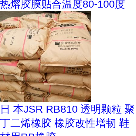
热熔胶膜贴合温度80-100度
日 本JSR RB810 透明颗粒 聚
丁二烯橡胶 橡胶改性增韧 鞋