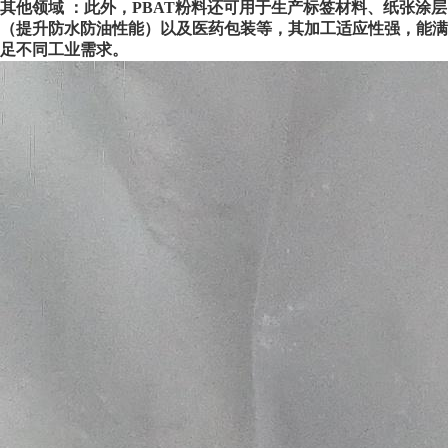
其他领域
：此外，PBAT粉料还可用于生产
标签材料
、
纸张涂层
（提升
防水防油性能
）以及
医药包装
等，其
加工适应性
强，能满
足不同工业需求。