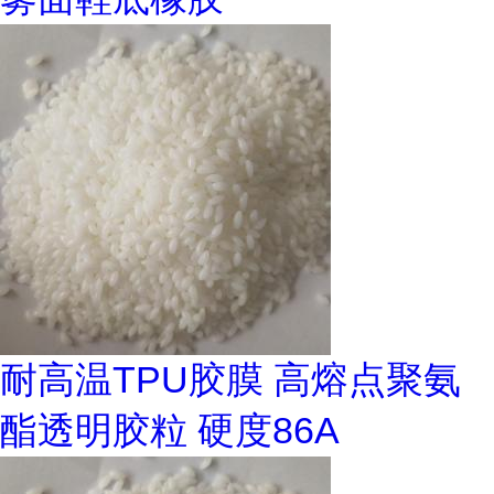
耐高温TPU胶膜 高熔点聚氨
酯透明胶粒 硬度86A