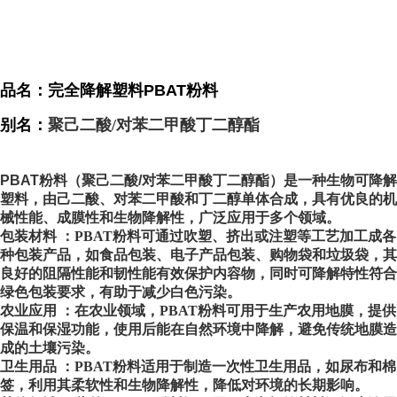
品名：完全降解塑料PBAT粉料
别名：
聚己二酸/对苯二甲酸丁二醇酯
PBAT粉料
（聚己二酸/对苯二甲酸丁二醇酯）是一种
生物可降解
塑料
，由
己二酸
、
对苯二甲酸
和
丁二醇
单体合成，具有优良的
机
械性能
、
成膜性
和
生物降解性
，广泛应用于多个领域。
包装材料
：PBAT粉料可通过
吹塑
、
挤出
或
注塑
等工艺加工成各
种包装产品，如
食品包装
、
电子产品包装
、
购物袋
和
垃圾袋
，其
良好的
阻隔性能
和
韧性
能有效保护内容物，同时可降解特性符合
绿色包装
要求，有助于减少
白色污染
。
农业应用
：在农业领域，PBAT粉料可用于生产
农用地膜
，提供
保温
和
保湿
功能，使用后能在自然环境中降解，避免传统地膜造
成的
土壤污染
。
卫生用品
：PBAT粉料适用于制造
一次性卫生用品
，如
尿布
和
棉
签
，利用其柔软性和生物降解性，降低对环境的长期影响。