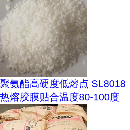
聚氨酯高硬度低熔点 SL8018
热熔胶膜贴合温度80-100度