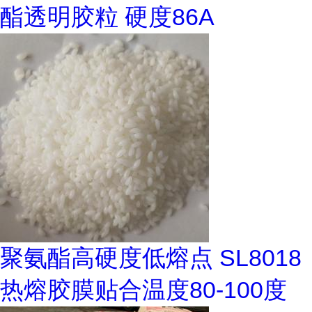
酯透明胶粒 硬度86A
聚氨酯高硬度低熔点 SL8018
热熔胶膜贴合温度80-100度