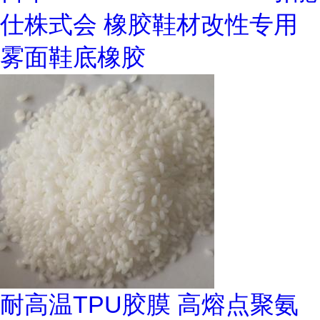
仕株式会 橡胶鞋材改性专用
雾面鞋底橡胶
耐高温TPU胶膜 高熔点聚氨