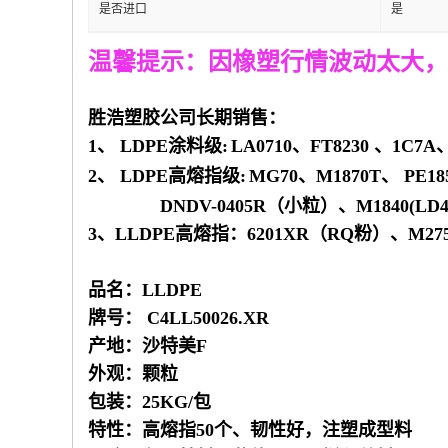
是否进口
是
温馨提示：因橡塑行情波动太大，
胜浩塑胶公司长期销售：
1、
LDPE
涂料级
:
LA0710
、
FT8230
、
1C7A
2、
LDPE
高熔指级
:
MG70
、
M1870T
、
PE18
DNDV-0405R
（小粒）、
M1840(LD4
3、LLDPE高熔指：6201XR（RQ粉）、M2
品名：LLDPE
牌号： C4LL50026.XR
产地：沙特美F
外观：颗粒
包装：25KG/包
特性：高熔指50个、韧性好，注塑成型料