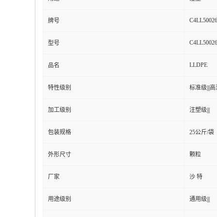
C4LL5002
牌号
C4LL5002
型号
LLDPE
品名
特性级别
标准级|||高流
加工级别
注塑级|||
包装规格
25公斤/袋
外形尺寸
颗粒
厂家
沙 特
用途级别
通用级|||