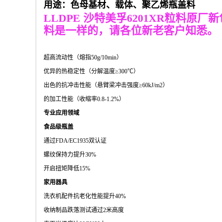
用途：色母基材、载体、聚乙烯瓶盖料
LLDPE 沙特美孚6201XR粒料原
料是一样的，请各位新老客户知悉。
超高流动性（熔指50g/10min）
优异的热稳定性（分解温度≥300℃）
出色的抗冲击性能（悬臂梁冲击强度≥60kJ/m2）
的加工性能（收缩率0.8-1.2%）
专业应用领域
食品级瓶盖
通过FDA/EC1935双认证
螺纹保持力提升30%
开启扭矩降低15%
家用器具
洗衣机配件抗老化性能提升40%
收纳制品跌落测试通过2米高度