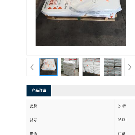
产品详请
品牌
沙 特
05131
货号
用途
注塑