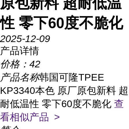
原包新料 超耐低温
性 零下60度不脆化
2025-12-09
产品详情
价格：
42
产品名称
韩国可隆TPEE
KP3340本色 原厂原包新料 超
耐低温性 零下60度不脆化
查
看相似产品 >