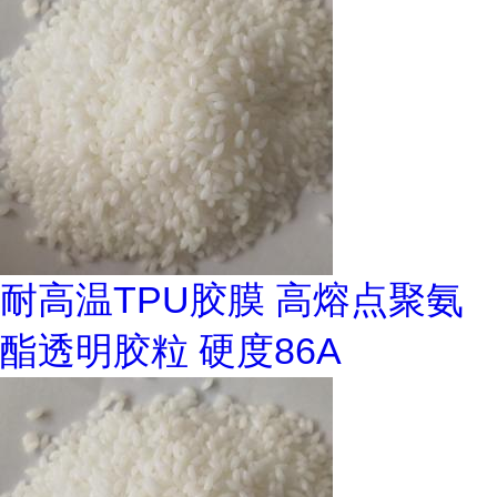
耐高温TPU胶膜 高熔点聚氨
酯透明胶粒 硬度86A