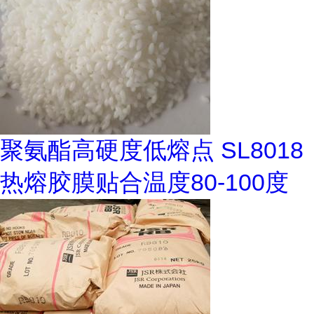
聚氨酯高硬度低熔点 SL8018
热熔胶膜贴合温度80-100度