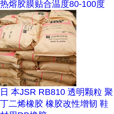
热熔胶膜贴合温度80-100度
日 本JSR RB810 透明颗粒 聚
丁二烯橡胶 橡胶改性增韧 鞋