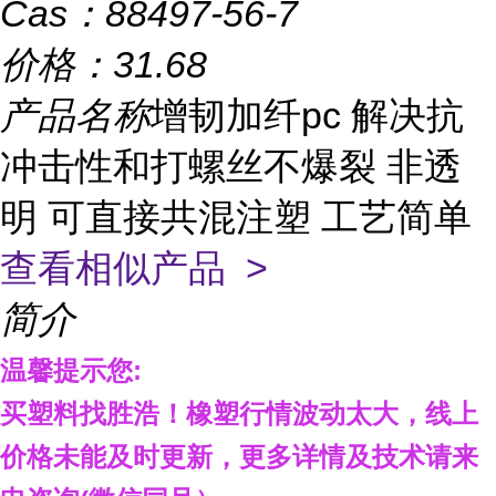
Cas：
88497-56-7
价格：
31.68
产品名称
增韧加纤pc 解决抗
冲击性和打螺丝不爆裂 非透
明 可直接共混注塑 工艺简单
查看相似产品 >
简介
温馨提示您
:
买塑料找胜浩
！
橡塑行情波动太大，线上
价格
未能及时更新，
更多详情
及技术
请来