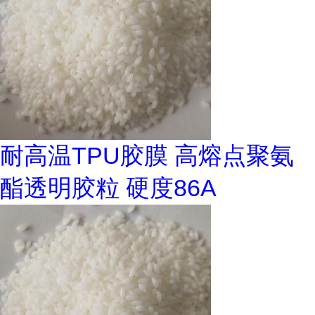
耐高温TPU胶膜 高熔点聚氨
酯透明胶粒 硬度86A