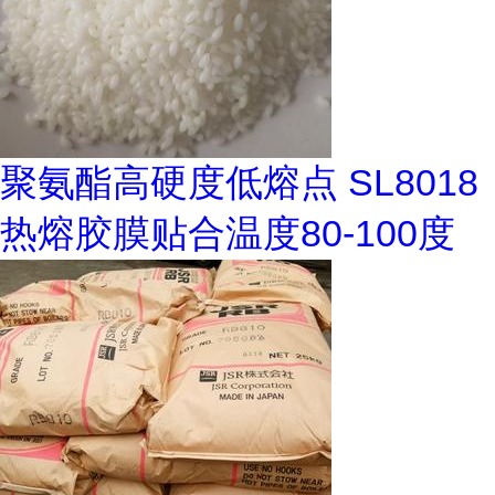
聚氨酯高硬度低熔点 SL8018
热熔胶膜贴合温度80-100度