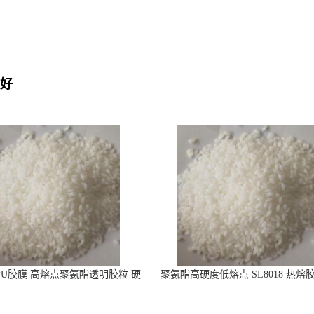
好
PU胶膜 高熔点聚氨酯透明胶粒 硬
聚氨酯高硬度低熔点 SL8018 热熔
度86A
合温度80-100度