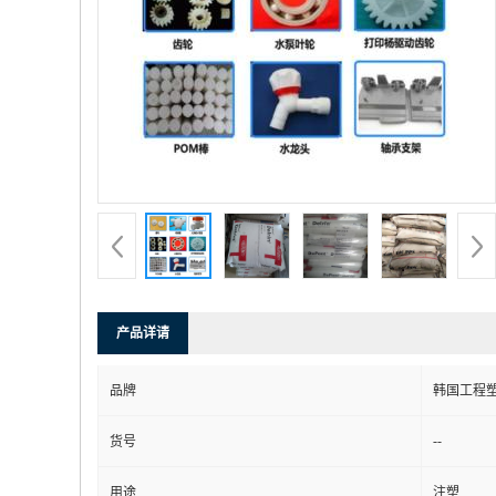
产品详请
品牌
韩国工程
--
货号
用途
注塑