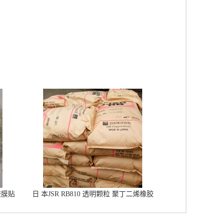
胶膜贴
日 本JSR RB810 透明颗粒 聚丁二烯橡胶
橡胶改性增韧 鞋材用RB橡胶