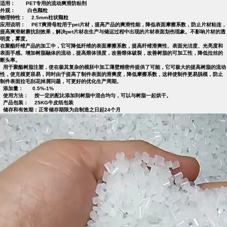
适用：
PET
专用的流动爽滑防粘剂
外观：
白色
颗粒
物理特性：
2.5mm
柱状
颗粒
应用说明：
PET爽滑母粒用于
pet片材，提高产品的爽滑性能，降低表面摩擦系数，防止片材粘连，
提高爽滑耐磨抗刮效果，解决pet片材在生产与储运过程中出现的片材表面划伤现象。
不影响片材的透
明度，雾度。
在聚酯纤维产品的加工中，它可降低纤维的表面摩擦系数，提高纤维滑爽性、表面光洁度、光亮度和
表面手感。增加树脂融体的流动，提高熔体强度，改善熔体破裂，改善树脂的可加工性，降低拉丝的
断头率。
用于聚酯树脂注塑，使在极其复杂的模胚中加工薄壁精密件提供了可能，它可极大的提高树脂的流动
性，使充模更容易，同时由于提高了制件表面的滑爽度，降低摩擦系数，这样使制件更易脱模，防止
制件表面拉毛刮花掉屑问题，可更好的优化生产周期。
添加量： 0.5%-
1
%
使用方法： 按一定的配比添加到树脂中混合均匀，可以与树脂一起烘干。
产品包装： 25KG牛皮纸包装
储存和有效期：正常储存期限为自制造之日起
24
个月