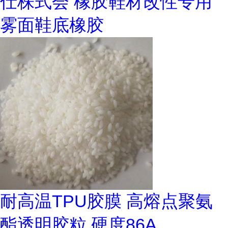
仕株式会 橡胶鞋材改性专用
雾面鞋底橡胶
耐高温TPU胶膜 高熔点聚氨
酯透明胶粒 硬度86A