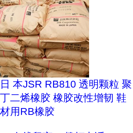
日 本JSR RB810 透明颗粒 聚
丁二烯橡胶 橡胶改性增韧 鞋
材用RB橡胶