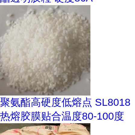
聚氨酯高硬度低熔点 SL8018
热熔胶膜贴合温度80-100度