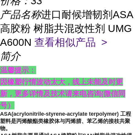
价格：
33
产品名称
进口耐候增韧剂ASA
高胶粉 树脂共混改性剂 UMG
A600N
查看相似产品 >
简介
温馨提示：
因橡塑行情波动太大，线上未能及时更
新，更多详情及技术请来电咨询
(
微信同
号）
ASA(acrylonitrile-styrene-acrylate terpolymer) 工程
塑料是丙烯酸酯类橡胶体与丙烯腈、苯乙烯的接枝共聚
物。