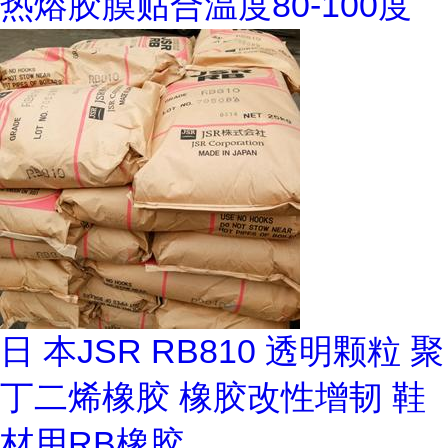
热熔胶膜贴合温度80-100度
日 本JSR RB810 透明颗粒 聚
丁二烯橡胶 橡胶改性增韧 鞋
材用RB橡胶