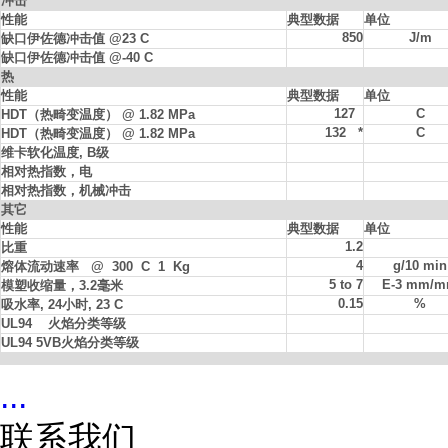
冲击
性能
典型数据
单位
850
J/m
缺口
伊佐德
冲击值
@23 C
缺口
伊佐德
冲击值
@-40 C
热
性能
典型数据
单位
127
C
HDT（热畸变温度） @ 1.82 MPa
132 *
C
HDT（热畸变温度） @ 1.82 MPa
维卡软化温度
, B级
相对热指数，电
相对热指数，机械冲击
其它
性能
典型数据
单位
1.2
比重
4
g/10 min
熔体流动速率
@ 300 C 1 Kg
5 to 7
E-3 mm/
模塑收缩量，
3.2毫米
0.15
%
吸水率
, 24小时, 23 C
UL94 火焰分类等级
UL94 5VB火焰分类等级
...
联系我们