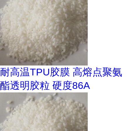
耐高温TPU胶膜 高熔点聚氨
酯透明胶粒 硬度86A