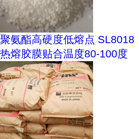
聚氨酯高硬度低熔点 SL8018
热熔胶膜贴合温度80-100度