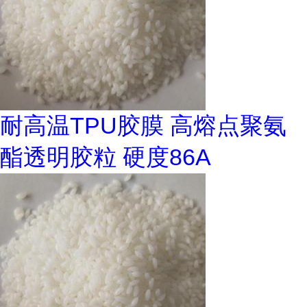
耐高温TPU胶膜 高熔点聚氨
酯透明胶粒 硬度86A