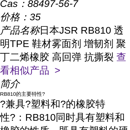
Cas：
88497-56-7
价格：
35
产品名称
日本JSR RB810 透
明TPE 鞋材雾面剂 增韧剂 聚
丁二烯橡胶 高回弹 抗撕裂
查
看相似产品 >
简介
RB810的主要特性?
?兼具?塑料和?的橡胶特
性?：RB810同时具有塑料和