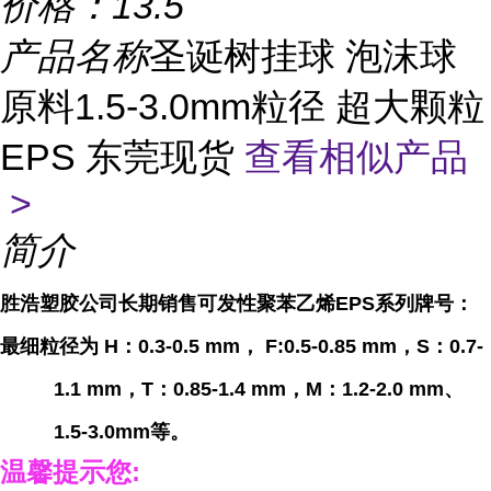
价格：
13.5
产品名称
圣诞树挂球 泡沫球
原料1.5-3.0mm粒径 超大颗粒
EPS 东莞现货
查看相似产品
>
简介
胜浩塑胶公司
长期
销售可发性聚苯乙烯
EPS
系列牌号
：
最细粒径为
H
：
0.3-0.5 mm，
F:0.5-0.85 mm，
S
：
0.7-
1.1 mm，
T
：
0.85-1.4 mm，
M
：
1.2-2.0 mm、
1.5-3.0mm等。
温馨提示您
: