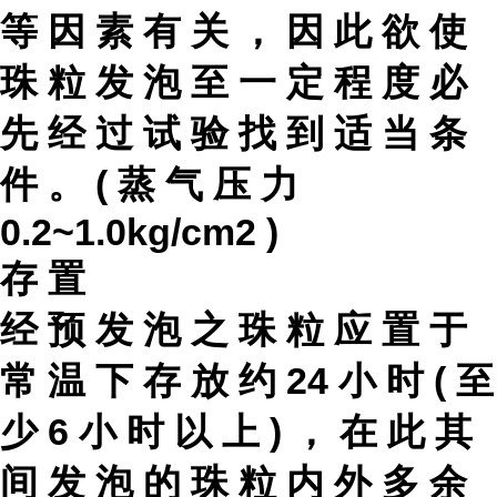
等 因 素 有 关 ， 因 此 欲 使
珠 粒 发 泡 至 一 定 程 度 必
先 经 过 试 验 找 到 适 当 条
件 。 ( 蒸 气 压 力
0.2~1.0kg/cm2 )
存 置
经 预 发 泡 之 珠 粒 应 置 于
常 温 下 存 放 约 24 小 时 ( 至
少 6 小 时 以 上 ) ， 在 此 其
间 发 泡 的 珠 粒 内 外 多 余