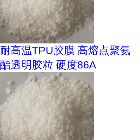
耐高温TPU胶膜 高熔点聚氨
酯透明胶粒 硬度86A