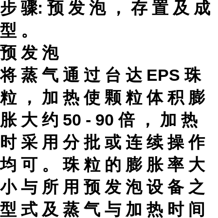
步 骤: 预 发 泡 ， 存 置 及 成
型 。
预 发 泡
将 蒸 气 通 过 台 达 EPS 珠
粒 ， 加 热 使 颗 粒 体 积 膨
胀 大 约 50 - 90 倍 ， 加 热
时 采 用 分 批 或 连 续 操 作
均 可 。 珠 粒 的 膨 胀 率 大
小 与 所 用 预 发 泡 设 备 之
型 式 及 蒸 气 与 加 热 时 间