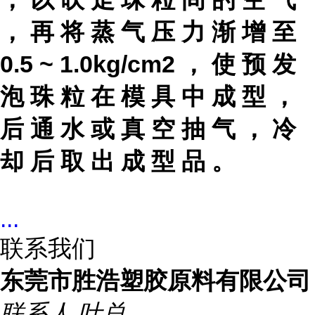
， 再 将 蒸 气 压 力 渐 增 至
0.5 ~ 1.0kg/cm2 ， 使 预 发
泡 珠 粒 在 模 具 中 成 型 ，
后 通 水 或 真 空 抽 气 ， 冷
却 后 取 出 成 型 品 。
...
联系我们
东莞市胜浩塑胶原料有限公司
联系人
叶总