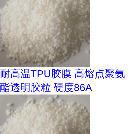
耐高温TPU胶膜 高熔点聚氨
酯透明胶粒 硬度86A