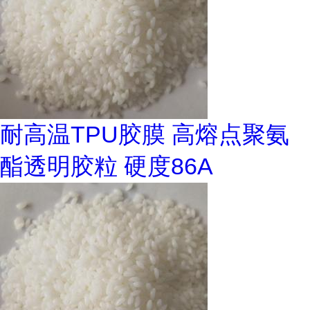
耐高温TPU胶膜 高熔点聚氨
酯透明胶粒 硬度86A