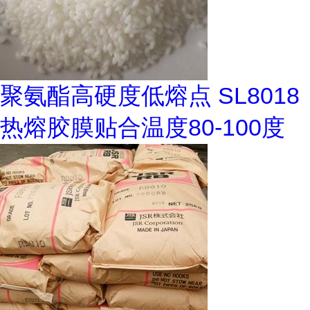
聚氨酯高硬度低熔点 SL8018
热熔胶膜贴合温度80-100度