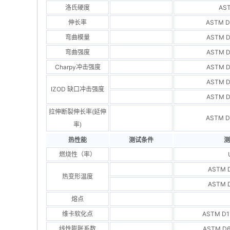
洛氏硬度
AS
伸长率
ASTM D
弯曲模量
ASTM D
弯曲强度
ASTM D
Charpy冲击强度
ASTM D
ASTM D
IZOD 缺口冲击强度
ASTM D
拉伸断裂伸长率(延伸
ASTM D
率)
热性能
测试条件
测
燃烧性（率）
ASTM D
热变形温度
ASTM D
熔点
维卡软化点
ASTM D1
线性膨胀系数
ASTM D6