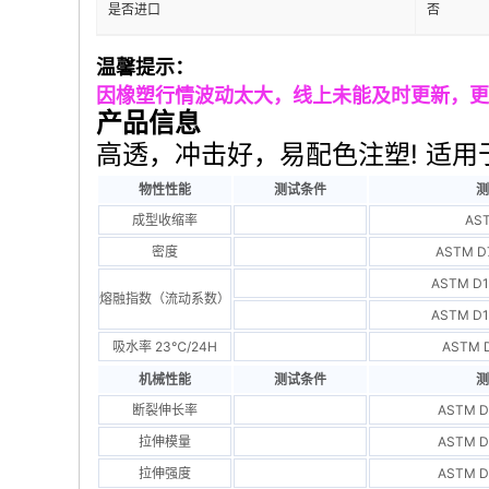
是否进口
否
温馨提示：
因橡塑行情波
动太大，线上未能及时更新，更
产品信息
高透，冲击好，易配色注塑! 适用
物性性能
测试条件
测
成型收缩率
AS
密度
ASTM D7
ASTM D1
熔融指数（流动系数）
ASTM D1
吸水率 23℃/24H
ASTM D
机械性能
测试条件
测
断裂伸长率
ASTM D
拉伸模量
ASTM D
拉伸强度
ASTM D