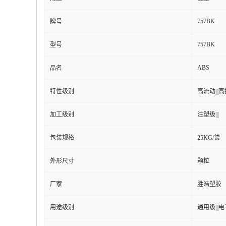
757BK
牌号
757BK
型号
ABS
品名
特性级别
高流动|||高抗
加工级别
注塑级|||
包装规格
25KG/袋
外形尺寸
颗粒
厂家
胜浩塑胶
用途级别
通用级|||电