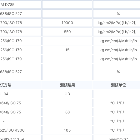
TM D785
638/ISO 527
%
790/ISO 178
19000
kg/cm2(MPa)[Lb/in2]；
790/ISO 178
550
kg/cm2(MPa)[Lb/in2]；
256/ISO 179
kg·cm/cm(J/M)ft·lb/in
256/ISO 179
15
kg·cm/cm(J/M)ft·lb/in
256/ISO 179
kg·cm/cm(J/M)ft·lb/in
638/ISO 527
%
试方法
测试结果
测试单位
UL94
HB
648/ISO 75
℃（℉）
648/ISO 75
88
℃（℉）
-
℃（℉）
525/ISO R306
105
℃（℉）
96/ISO 11359
mm/mm.℃