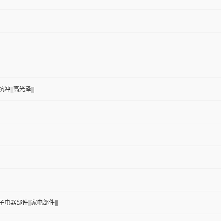
冲|||高光泽|||
子电器部件|||家电部件|||