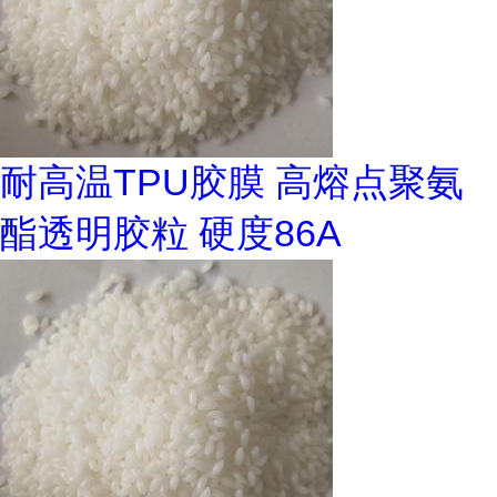
耐高温TPU胶膜 高熔点聚氨
酯透明胶粒 硬度86A