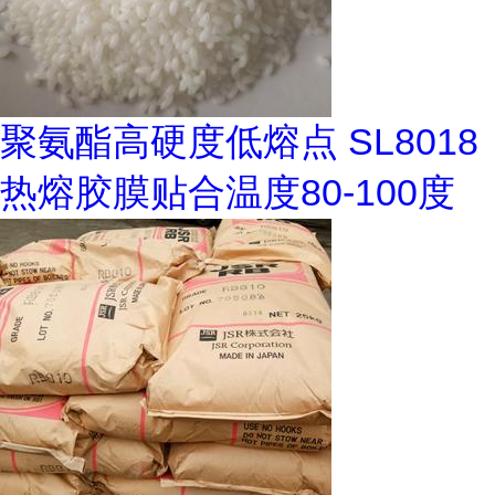
聚氨酯高硬度低熔点 SL8018
热熔胶膜贴合温度80-100度