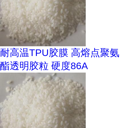
耐高温TPU胶膜 高熔点聚氨
酯透明胶粒 硬度86A