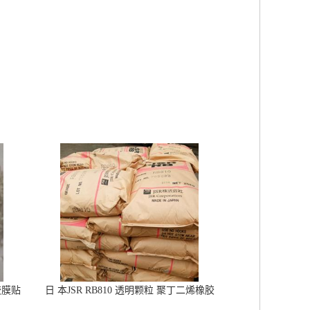
胶膜贴
日 本JSR RB810 透明颗粒 聚丁二烯橡胶
橡胶改性增韧 鞋材用RB橡胶