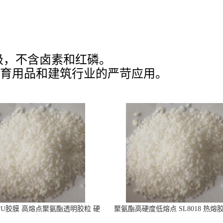
级，
不含卤素和红磷。
育用品和建筑行业的严苛应用。
PU胶膜 高熔点聚氨酯透明胶粒 硬
聚氨酯高硬度低熔点 SL8018 热熔
度86A
合温度80-100度