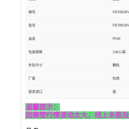
FR70M30V
牌号
FR70M30V
型号
PA66
品名
包装规格
25KG/袋
外形尺寸
颗粒
厂家
杜邦
是否进口
是
温馨提示：
因橡塑行情波动太大，线上未能及