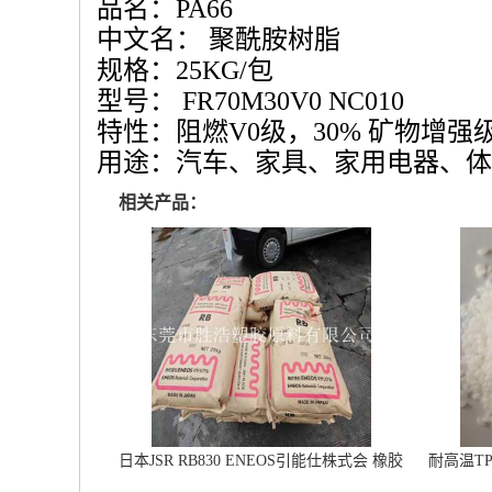
品名：PA66
中文名：
聚酰胺树脂
规格：25KG/包
型号： FR70M30V0 NC010
特性：阻燃V0级，
30% 矿物
增强
用途：
汽车、家具、家用电器、体
相关产品：
日本JSR RB830 ENEOS引能仕株式会 橡胶
耐高温T
鞋材改性专用 雾面鞋底橡胶