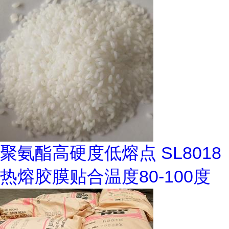
聚氨酯高硬度低熔点 SL8018
热熔胶膜贴合温度80-100度