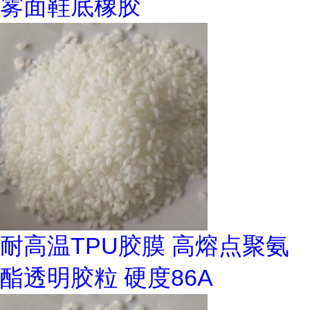
雾面鞋底橡胶
耐高温TPU胶膜 高熔点聚氨
酯透明胶粒 硬度86A