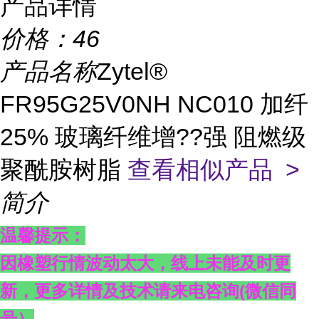
产品详情
价格：
46
产品名称
Zytel®
FR95G25V0NH NC010 加纤
25% 玻璃纤维增??强 阻燃级
聚酰胺树脂
查看相似产品 >
简介
温馨提示：
因橡塑行情波动太大，线上未能及时更
新，更多详情及技术请来电咨询
(
微信同
号）