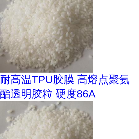
耐高温TPU胶膜 高熔点聚氨
酯透明胶粒 硬度86A