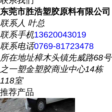
东莞市胜浩塑胶原料有限公司
联系人
叶总
联系手机
13620043019
联系电话
0769-81723478
所在地址
樟木头镇先威路68号
之一塑金塑胶商业中心14栋
118室
推荐产品