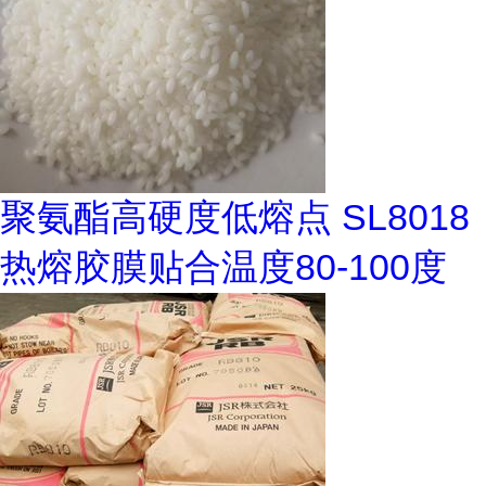
聚氨酯高硬度低熔点 SL8018
热熔胶膜贴合温度80-100度