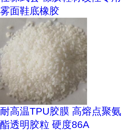
雾面鞋底橡胶
耐高温TPU胶膜 高熔点聚氨
酯透明胶粒 硬度86A