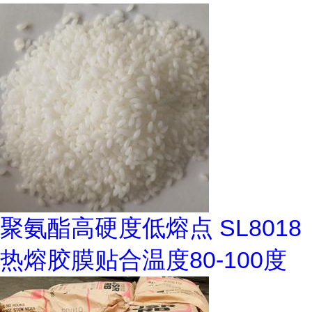
聚氨酯高硬度低熔点 SL8018
热熔胶膜贴合温度80-100度