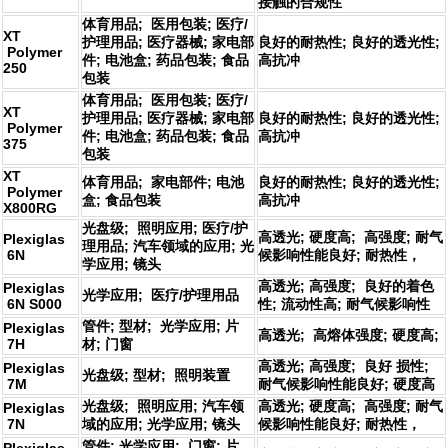
接触的合规性
体育用品; 医用包装; 医疗/
XT
护理用品; 医疗器械; 家电部
良好的耐热性; 良好的透光性;
Polymer
件; 电池盒; 药品包装; 食品
高抗冲
250
包装
体育用品; 医用包装; 医疗/
XT
护理用品; 医疗器械; 家电部
良好的耐热性; 良好的透光性;
Polymer
件; 电池盒; 药品包装; 食品
高抗冲
375
包装
XT
体育用品; 家电部件; 电池
良好的耐热性; 良好的透光性;
Polymer
盒; 食品包装
高抗冲
X800RG
光盘级; 照明应用; 医疗/护
高透光; 硬度高; 高强度; 耐气
Plexiglas
理用品; 汽车领域的应用; 光
6N
候影响性能良好; 耐热性，
学应用; 镜头
高透光; 高强度; 良好的着色
Plexiglas
光学应用; 医疗/护理用品
6N S000
性; 流动性高; 耐气候影响性
管件; 型材; 光学应用; 片
Plexiglas
高透光; 高熔体强度; 硬度高;
7H
材; 门窗
高透光; 高强度; 良好 损性;
Plexiglas
光盘级; 型材; 照明装置
7M
耐气候影响性能良好; 硬度高
光盘级; 照明应用; 汽车领
高透光; 硬度高; 高强度; 耐气
Plexiglas
7N
域的应用; 光学应用; 镜头
候影响性能良好; 耐热性，
管件; 光学应用; 门窗; 片