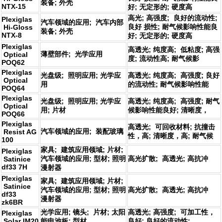
装备; 外壳
NTX-15
好; 无定形的; 硬度高
高光; 高强度; 良好的流动性;
Plexiglas
汽车领域的应用; 汽车内部
良好 损性; 耐气候影响性能良
Hi-Gloss
装备; 外壳
NTX-8
好; 无定形的; 硬度高
Plexiglas
高透光; 纯度高; 低粘度; 高强
薄壁部件; 光学应用
Optical
度; 流动性高; 耐气候影
POQ62
Plexiglas
光盘级; 照明应用; 光学应
高透光; 纯度高; 高强度; 良好
Optical
用
的流动性; 耐气候影响性能
POQ64
Plexiglas
光盘级; 照明应用; 光学应
高透光; 纯度高; 高强度; 耐气
Optical
用; 片材
候影响性能良好; 清晰度，
POQ66
Plexiglas
高透光; 可回收材料; 抗撞击
汽车领域的应用; 装配玻璃
Resist AG
性，高; 清晰度，高; 耐气候
100
家具; 建筑应用领域; 片材;
Plexiglas
汽车领域的应用; 型材; 照明
高光扩散; 高透光; 高抗冲
Satinice
df33 7H
漫射器
Plexiglas
家具; 建筑应用领域; 片材;
Satinice
汽车领域的应用; 型材; 照明
高光扩散; 高透光; 高抗冲
df33
漫射器
zk6BR
光学应用; 镜头; 片材; 太阳
高透光; 高强度; 可加工性，
Plexiglas
Solar IM20
能电池板; 型材
良好; 良好的流动性;