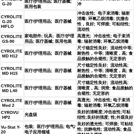
医疗/护理用品; 医疗器械;
G-20
冲
医用包装
冲击改性; 电子束消毒; 辐射
CYROLITE
消毒; 环氧乙烷消毒; 抗撞击
医疗/护理用品; 医疗器械
G-20
性，良好; 可焊接; 可粘结性;
HIFLO
流动性
家电部件; 玩具; 医疗/护理
高透光; 冲击改性; 电子束消
CYROLITE
GS-90
用品; 医疗器械; 医用包装
毒; 辐射消毒; 环氧乙烷消毒
尺寸稳定性良好; 流动性中等;
CYROLITE
医疗/护理用品; 医疗器械
耐热性，中等; 清晰度，高; 食
MD H12
品接触的合规性; 无定形的
尺寸稳定性良好; 流动性高;
CYROLITE
医疗/护理用品; 医疗器械
耐热性，中等; 清晰度，高; 食
MD H15
品接触的合规性; 无定形的
尺寸稳定性良好; 流动性高;
CYROLITE
医疗/护理用品; 医疗器械
清晰度，高; 润滑; 食品接触的
MD L40
合规性; 无定形的
高透光; 冲击改性; 电子束消
CYROLITE
医疗/护理用品; 医疗器械
Med 2
毒; 辐射消毒; 环氧乙烷消毒
良好的清晰度;冲击改性;可粘
CYROVU
光盘级
HP2
结性;良好的强度; 性;外观良好
良好的透光性; 可焊接; 可粘结
包装; 医疗/护理用品; 电气/
Vu-Stat Y-
性; 抗静电性; 流动性高; 食品
20
电子应用领域