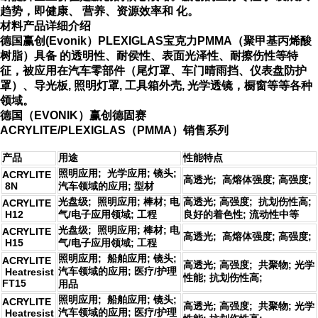
趋势，即健康、 营养、资源效率和 化。
材料产品详细介绍
德国赢创(Evonik）PLEXIGLAS宝克力PMMA（聚甲基丙烯酸
树脂）具备 的透明性、耐侯性、表面光泽性、耐擦伤性等特
征，被应用在汽车零部件（尾灯罩、车门晴雨挡、仪表盘防护
罩）、导光板, 照明灯罩, 工具箱外壳, 光学透镜，橱窗等等各种
领域。
德国（EVONIK）赢创德固赛
ACRYLITE/PLEXIGLAS（PMMA）
销售
系列
产品
用途
性能特点
照明应用; 光学应用; 镜头;
ACRYLITE
高透光; 高熔体强度; 高强度;
8N
汽车领域的应用; 型材
光盘级; 照明应用; 棒材; 电
高透光; 高强度; 抗划伤性高;
ACRYLITE
H12
气/电子应用领域; 工程
良好的着色性; 流动性中等
光盘级; 照明应用; 棒材; 电
ACRYLITE
高透光; 高熔体强度; 高强度;
H15
气/电子应用领域; 工程
照明应用; 船舶应用; 镜头;
ACRYLITE
高透光; 高强度; 共聚物; 光学
汽车领域的应用; 医疗/护理
Heatresist
性能; 抗划伤性高;
FT15
用品
照明应用; 船舶应用; 镜头;
ACRYLITE
高透光; 高强度; 共聚物; 光学
汽车领域的应用; 医疗/护理
Heatresist