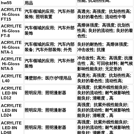
性能; 抗划伤性高;
hw55
用品
ACRYLITE
汽车领域的应用; 汽车外部
高透光; 高强度; 抗划伤性高;
Hi-Gloss
装饰; 照明装置
良好的着色性; 流动性中等
FT15
高熔体强度; 高强度; 抗划伤
ACRYLITE
汽车领域的应用; 汽车外部
性高; 良好的流动性; 良好的着
Hi-Gloss
装饰
FT-8
色性;
ACRYLITE
汽车领域的应用; 汽车内部
良好的耐热性; 高熔体强度;
Hi-Gloss
装备; 汽车外部装饰; 外壳
冲击改性; 抗撞
NTA-1
冲击改性; 高光; 高强度; 抗撞
ACRYLITE
汽车领域的应用; 汽车外部
击性，高; 可回收材料; 耐气候
Hi-Gloss
装饰
NTA-5
影响性能良好; 无定形的
高透光; 高强度; 抗划伤性高;
ACRYLITE
薄壁部件; 医疗/护理用品
L40
良好的着色性; 流动性高;
高强度; 抗紫外线性能良好;
ACRYLITE
照明应用; 照明漫射器
良好的流动性; 耐气候影响性
LED 8N
LD12
能良好; 清晰度，高
高强度; 抗紫外线性能良好;
ACRYLITE
照明应用; 照明漫射器
良好的流动性; 耐气候影响性
LED 8N
LD24
能良好; 清晰度，高
高强度; 抗紫外线性能良好;
ACRYLITE
照明应用; 照明漫射器
良好的流动性; 耐气候影响性
LED 8N
LD48
能良好; 清晰度，高