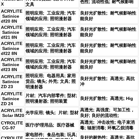
色性; 流动性低; 耐气候影响
X
文具
ACRYLITE
照明应用; 工业应用; 汽车
良好光扩散性; 耐气候影响性
Satinice
领域的应用; 照明漫射器
能良好
df20 8N
ACRYLITE
照明应用; 工业应用; 汽车
良好光扩散性; 耐气候影响性
Satinice
领域的应用; 照明漫射器
能良好
df21 8N
ACRYLITE
照明应用; 工业应用; 汽车
良好光扩散性; 耐气候影响性
Satinice
领域的应用; 照明漫射器
能良好
df22 8N
ACRYLITE
照明应用; 工业应用; 汽车
良好光扩散性; 耐气候影响性
Satinice
领域的应用; 照明漫射器
能良好
df23 8N
照明应用; 电器用具; 家用
ACRYLITE
良好光扩散性; 高透光; 高抗
货品; 镜头; 外壳; 文具; 照
Satinice
冲
ZD 23
明漫射器
ACRYLITE
片材; 汽车内部零件; 型材;
良好光扩散性; 高透光; Hig
Satinice
照明漫射器; 照明装置
ZD 24
高透光; 高强度; 可加工性，
ACRYLITE
光学应用; 镜头; 片材; 型材
Solar IM20
良好; 良好的流动性;
高透光; 冲击改性; 电子束消
CYROLITE
医疗/护理用品; 医疗器械
CG-97
毒; 辐射消毒; 环氧乙烷消毒
家电部件; 食品包装; 玩具;
良好的耐热性; 高透光; 高抗
CYROLITE