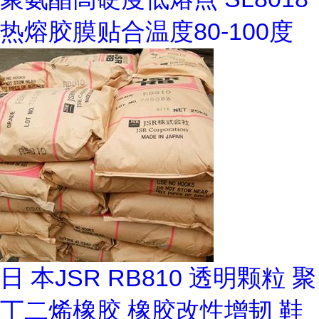
热熔胶膜贴合温度80-100度
日 本JSR RB810 透明颗粒 聚
丁二烯橡胶 橡胶改性增韧 鞋