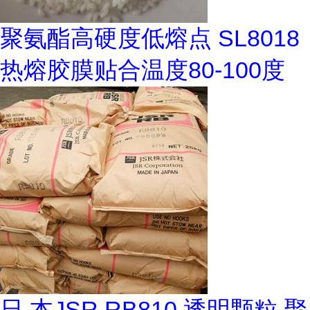
聚氨酯高硬度低熔点 SL8018
热熔胶膜贴合温度80-100度
日 本JSR RB810 透明颗粒 聚