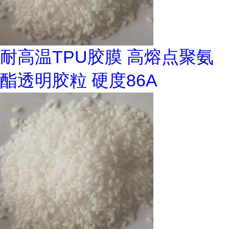
耐高温TPU胶膜 高熔点聚氨
酯透明胶粒 硬度86A