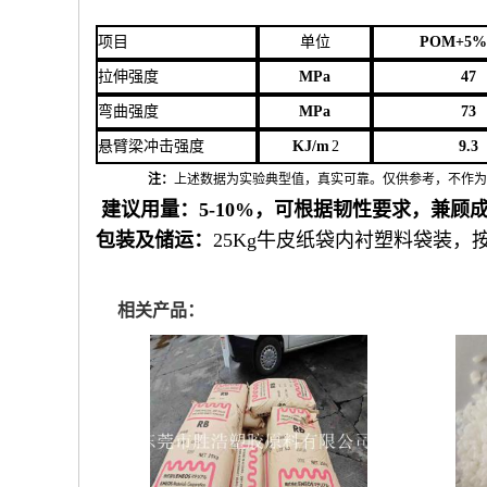
项目
单位
POM
+
5
%
拉伸强度
MPa
47
弯曲强度
MPa
73
悬臂梁冲击强度
KJ/m
2
9.3
注：
上述数据为实验典型值，真实可靠。仅供参考，不作
建议用量：
5-10%，可根据韧性要求，兼顾
包装及储运：
25Kg
牛皮纸袋内衬塑料袋装，
相关产品：