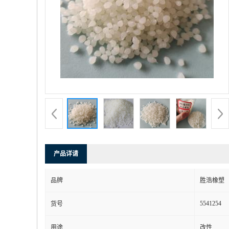
产品详请
品牌
胜浩橡塑
5541254
货号
用途
改性