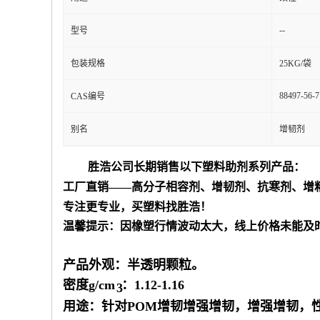
--
型号
包装规格
25KG/袋
88497-56-7
CAS编号
别名
增韧剂
胜浩公司长期销售以下塑料助剂系列产品：
工厂直销
——
高分子相容剂、增韧剂、抗寒剂、增
专注更专业，买塑料找胜浩！
温馨提示：因橡塑行情波动太大，线上价格未能及
产品外
观：
半透明
颗粒。
密度
g/cm
：1.12-1.16
3
用途：针对
POM
增韧增强增韧，
增强
增韧，