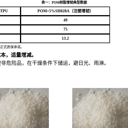
表一
：
POM
树脂增韧
典型数据
TPU
POM+5%SH028A
（注塑增韧）
49
75
13.2
为正式质保承诺
。
成本，适量增减。
按非危险品，在干燥条件下储运，避日光、雨淋。