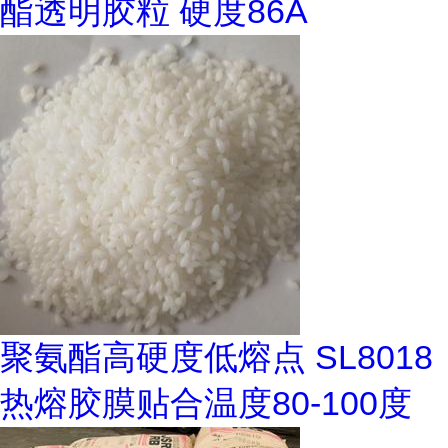
酯透明胶粒 硬度86A
聚氨酯高硬度低熔点 SL8018
热熔胶膜贴合温度80-100度