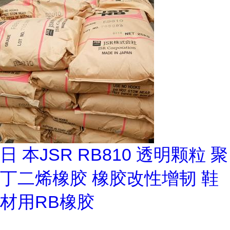
日 本JSR RB810 透明颗粒 聚
丁二烯橡胶 橡胶改性增韧 鞋
材用RB橡胶