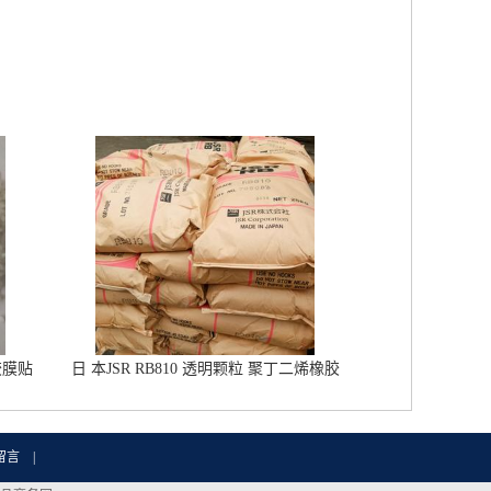
胶膜贴
日 本JSR RB810 透明颗粒 聚丁二烯橡胶
橡胶改性增韧 鞋材用RB橡胶
留言
|