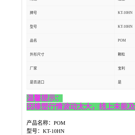
KT-10HN
牌号
KT-10HN
型号
POM
品名
外形尺寸
颗粒
厂家
宝利
是否进口
是
温馨提示：
因橡塑行情波动太大，线上未能及
产品名称：POM
型号：KT-10HN