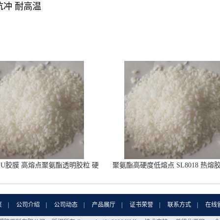
抗冲 耐高温
PU胶膜 高熔点聚氨酯透明胶粒 硬
聚氨酯高硬度低熔点 SL8018 热熔
度86A
合温度80-100度
页
|
公司介绍
|
公司动态
|
产品展厅
|
证书荣誉
|
联系方式
|
在线