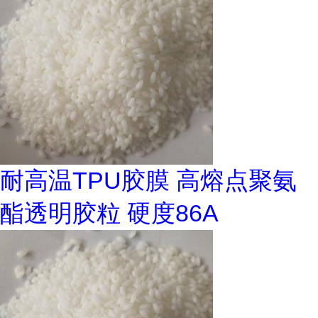
耐高温TPU胶膜 高熔点聚氨
酯透明胶粒 硬度86A