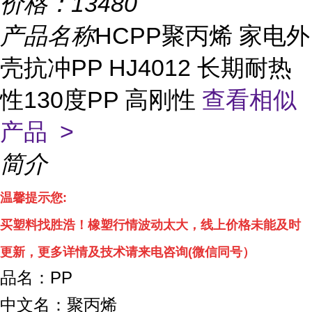
价格：
13480
产品名称
HCPP聚丙烯 家电外
壳抗冲PP HJ4012 长期耐热
性130度PP 高刚性
查看相似
产品 >
简介
温馨提示您
:
买塑料找胜浩！
橡塑行情波动太大，线上
价格
未能及时
更新，
更多详情
及技术
请来电咨询
(
微信同号）
品名：PP
中文名：聚丙烯