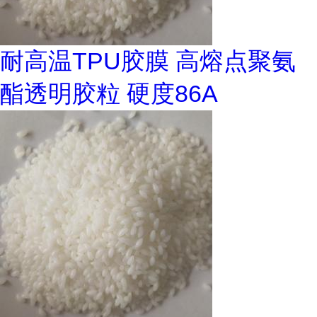
耐高温TPU胶膜 高熔点聚氨
酯透明胶粒 硬度86A