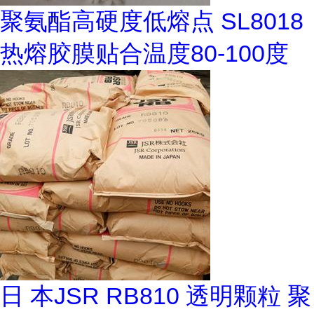
聚氨酯高硬度低熔点 SL8018
热熔胶膜贴合温度80-100度
日 本JSR RB810 透明颗粒 聚