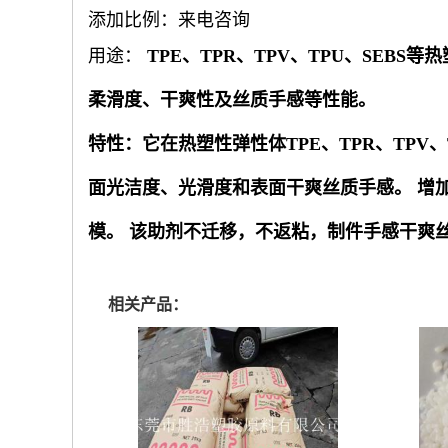
添加比例：来电咨询
用途：
TPE
、
TPR
、
TPV
、
TPU、SEBS
等热
柔滑度、干爽性及丝质手感等性能。
特性：
它在热塑性弹性体
TPE
、
TPR
、
TPV
、
面光洁度、光滑度和表面干爽丝质手感。
增
模。
该助剂不迁移，不返粘，制件手感干爽
相关产品：