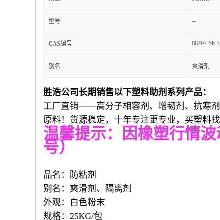
--
型号
88497-56-7
CAS编号
别名
爽滑剂
胜浩公司
长期
销
售
以下塑料
助剂
系列
产品
：
工厂直销——高分子相容剂、增韧剂、抗寒剂
原料！货源稳定，十年专注更专业，买塑料找
温馨提示：因橡塑行情波
号）
品名：防粘剂
别名：爽滑剂、隔离剂
外观：白色粉末
规格：25KG/包