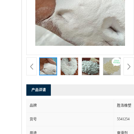
产品详请
品牌
胜浩橡塑
5541254
货号
用途
爽滑剂