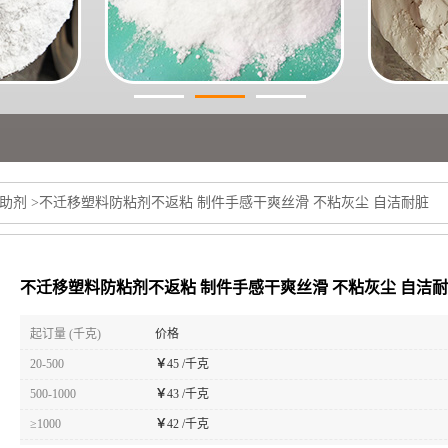
助剂
>
不迁移塑料防粘剂不返粘 制件手感干爽丝滑 不粘灰尘 自洁耐脏
不迁移塑料防粘剂不返粘 制件手感干爽丝滑 不粘灰尘 自洁
起订量 (千克)
价格
20-500
￥
45 /千克
500-1000
￥
43 /千克
≥1000
￥
42 /千克