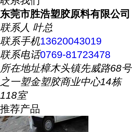
联系我们
东莞市胜浩塑胶原料有限公司
联系人
叶总
联系手机
13620043019
联系电话
0769-81723478
所在地址
樟木头镇先威路68号
之一塑金塑胶商业中心14栋
118室
推荐产品