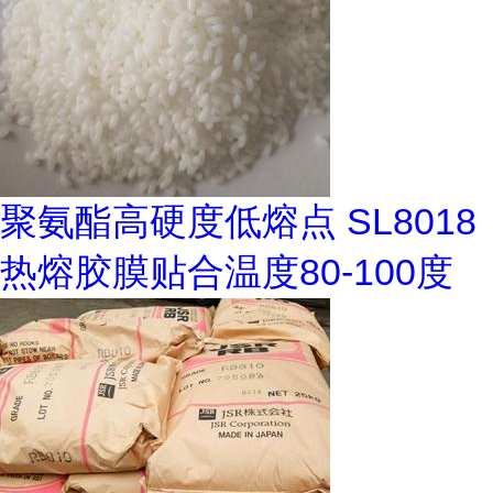
聚氨酯高硬度低熔点 SL8018
热熔胶膜贴合温度80-100度