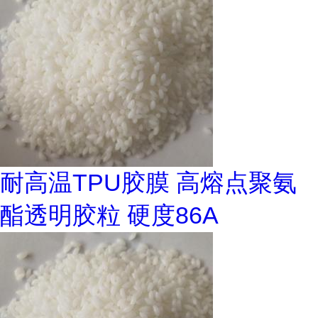
耐高温TPU胶膜 高熔点聚氨
酯透明胶粒 硬度86A