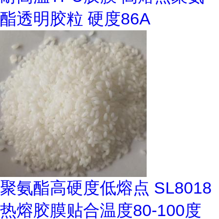
酯透明胶粒 硬度86A
聚氨酯高硬度低熔点 SL8018
热熔胶膜贴合温度80-100度