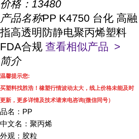
价格：
13480
产品名称
PP K4750 台化 高融
指高透明防静电聚丙烯塑料
FDA合规
查看相似产品 >
简介
温馨提示您
:
买塑料找胜浩！
橡塑行情波动太大，线上
价格
未能及时
更新，
更多详情
及技术
请来电咨询
(
微信同号）
品名：PP
中文名：聚丙烯
外观：胶粒