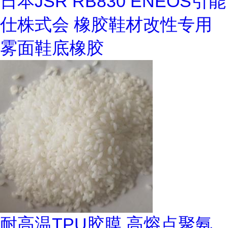
日本JSR RB830 ENEOS引能
仕株式会 橡胶鞋材改性专用
雾面鞋底橡胶
耐高温TPU胶膜 高熔点聚氨