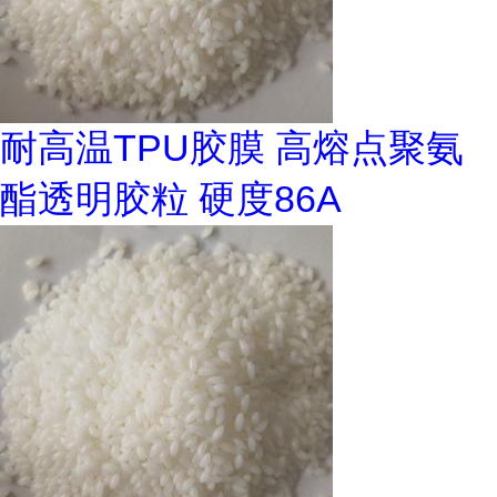
耐高温TPU胶膜 高熔点聚氨
酯透明胶粒 硬度86A