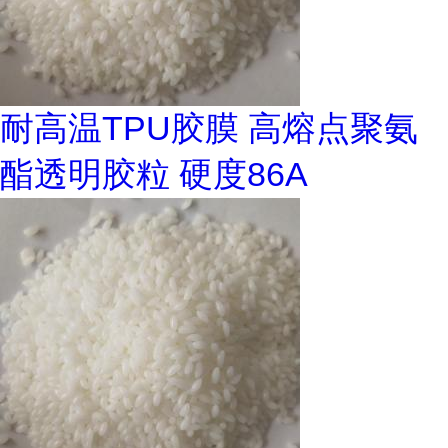
耐高温TPU胶膜 高熔点聚氨
酯透明胶粒 硬度86A