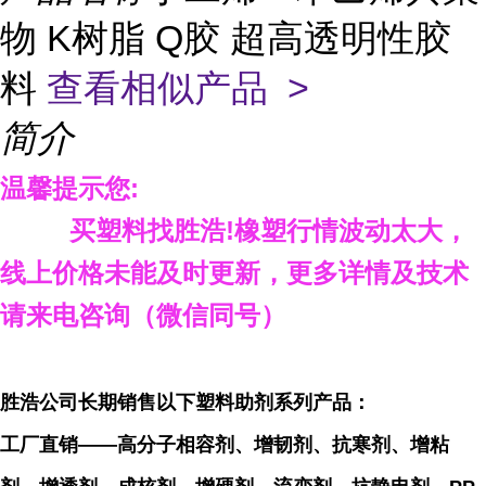
物 K树脂 Q胶 超高透明性胶
料
查看相似产品 >
简介
温馨提示您
:
买塑料找胜浩
!
橡塑行情波动太大，
线上价格未能及时更新，更多详情及技术
请来电咨询（微信同号）
胜浩公司
长期
销
售
以下塑料
助剂
系列
产品
：
工厂直销——高分子相容剂、增韧剂、抗寒剂、增粘