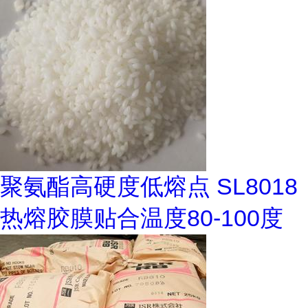
聚氨酯高硬度低熔点 SL8018
热熔胶膜贴合温度80-100度