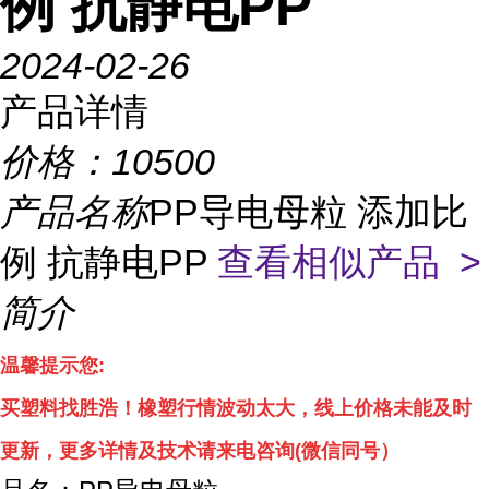
例 抗静电PP
2024-02-26
产品详情
价格：
10500
产品名称
PP导电母粒 添加比
例 抗静电PP
查看相似产品 >
简介
温馨提示您
:
买塑料找胜浩！
橡塑行情波动太大，线上
价格
未能及时
更新，
更多详情
及技术
请来电咨询
(
微信同号）