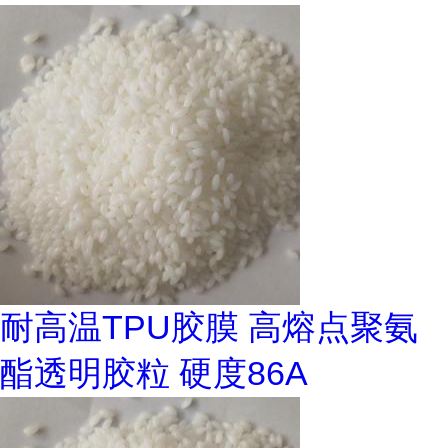
耐高温TPU胶膜 高熔点聚氨
酯透明胶粒 硬度86A