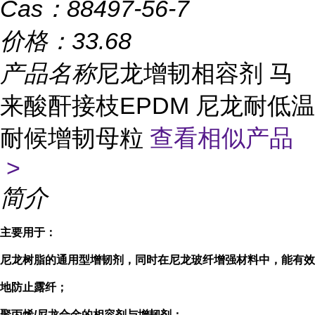
Cas：
88497-56-7
价格：
33.68
产品名称
尼龙增韧相容剂 马
来酸酐接枝EPDM 尼龙耐低温
耐候增韧母粒
查看相似产品
>
简介
主要用于：
尼龙
树脂的通用型增韧剂，同时在尼龙玻纤增强材料中，能有效
地防止露纤
；
聚丙烯/尼龙合金的相容剂与增韧剂；