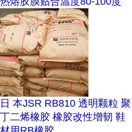
热熔胶膜贴合温度80-100度
日 本JSR RB810 透明颗粒 聚
丁二烯橡胶 橡胶改性增韧 鞋
材用RB橡胶