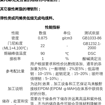
其它极性树脂的增韧剂；
弹性类或丙烯类低烟无卤电缆料。
性能指标
性能
数值
单位
测试依据
密度
0.875
g/cm3
GB1033-86
门尼粘度
GB1232.1-
22
-
2000
（ML1+4,100℃）
熔融峰值温度
90
DSC
℃
接枝率
1
%
酸碱滴定法
用户根据要求和性价比酌情添加。通常的添
加量为5%（一般增韧：2%至5%；低温增
参考配比量
韧：10~15%；超韧尼龙：15~20%；玻纤增
强增韧：5~10%）。
为达到 效果，加工设备和工艺保证马来酸酐
加工说明
接枝EPDM (EPDM -g-MAH)在体系中获得良
好的分散。
需要在干燥条件下储存并远离高温和紫外线
储存，处置和安
等，不当的储存条件可能会导致材料降解并