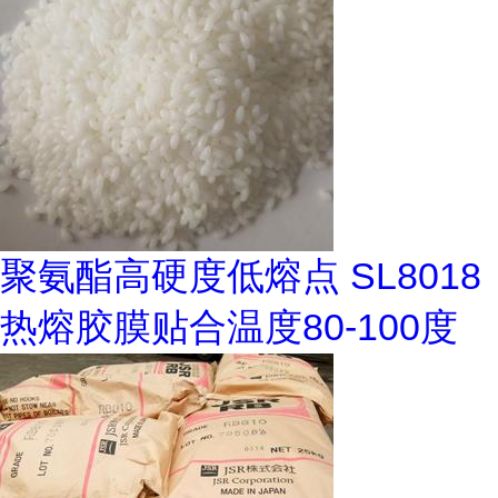
聚氨酯高硬度低熔点 SL8018
热熔胶膜贴合温度80-100度