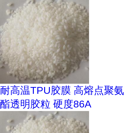
耐高温TPU胶膜 高熔点聚氨
酯透明胶粒 硬度86A