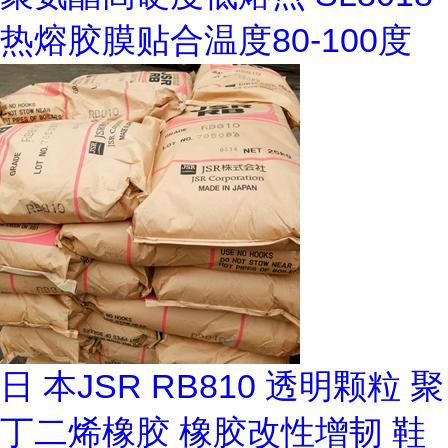
热熔胶膜贴合温度80-100度
日 本JSR RB810 透明颗粒 聚
丁二烯橡胶 橡胶改性增韧 鞋