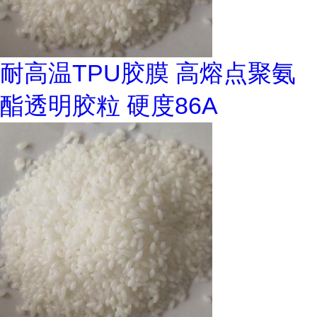
耐高温TPU胶膜 高熔点聚氨
酯透明胶粒 硬度86A