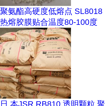
聚氨酯高硬度低熔点 SL8018
热熔胶膜贴合温度80-100度
日 本JSR RB810 透明颗粒 聚