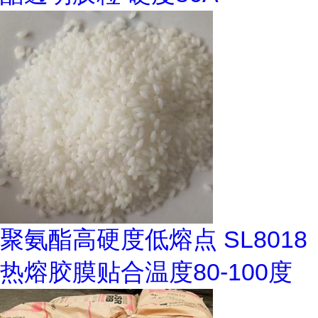
聚氨酯高硬度低熔点 SL8018
热熔胶膜贴合温度80-100度