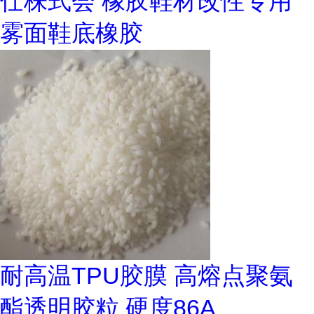
仕株式会 橡胶鞋材改性专用
雾面鞋底橡胶
耐高温TPU胶膜 高熔点聚氨
酯透明胶粒 硬度86A