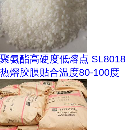
聚氨酯高硬度低熔点 SL8018
热熔胶膜贴合温度80-100度