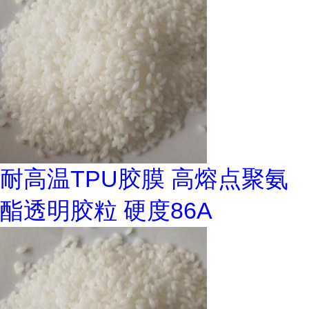
耐高温TPU胶膜 高熔点聚氨
酯透明胶粒 硬度86A