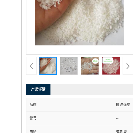
产品详请
品牌
胜浩橡塑
--
货号
用途
溶剂型