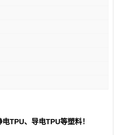
TPU
TPU
静电
、导电
等塑料
！