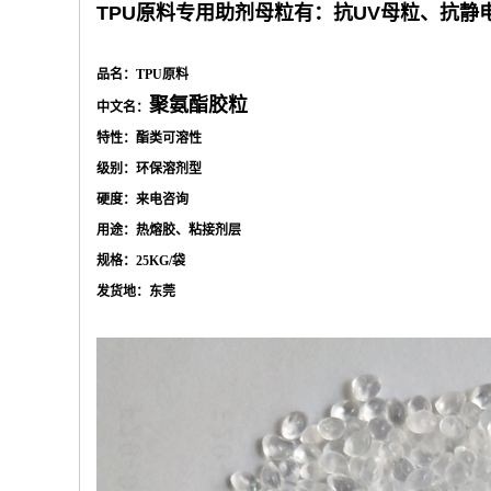
TPU
原料专用助剂母粒有：抗
UV
母粒、抗静
品名：TPU原料
聚氨酯胶粒
中文名：
特性：酯类可溶性
级别：环保溶剂型
硬度：来电咨询
用途：
热熔胶、粘接剂层
规格：25KG/袋
发货地：东莞