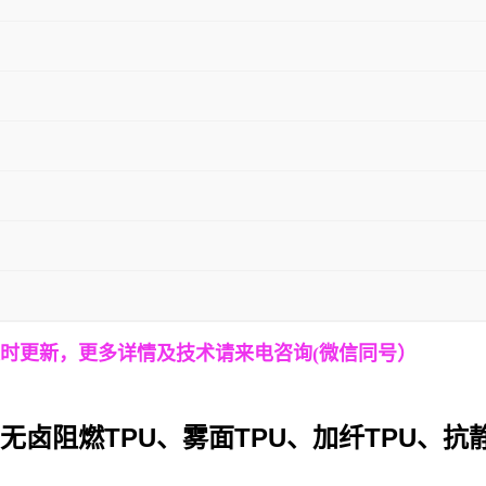
时更新，更多详情
及技术
请来电咨询
(
微信同号）
TPU
TPU
TPU
无卤阻燃
、雾面
、加纤
、抗