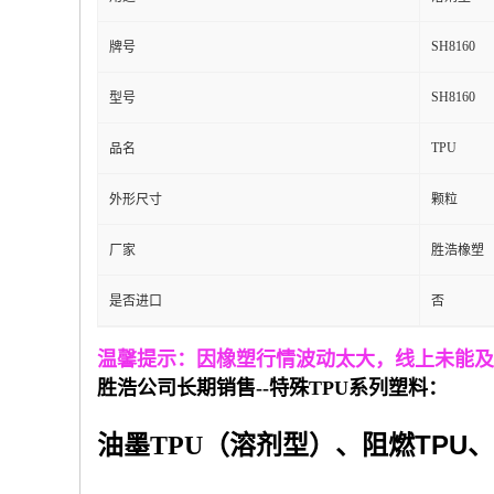
SH8160
牌号
SH8160
型号
TPU
品名
外形尺寸
颗粒
厂家
胜浩橡塑
是否进口
否
温馨提示：因橡塑行情波动太大，线上未能及
胜浩公司
长期
销
售
--
特殊
TPU
系列
塑料
：
TPU
油墨TPU（溶剂型）、阻燃
、